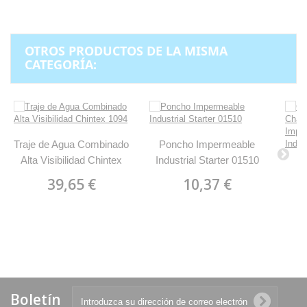
OTROS PRODUCTOS DE LA MISMA
CATEGORÍA:
Traje de Agua Combinado
Poncho Impermeable
Alta Visibilidad Chintex
Industrial Starter 01510
1094
39,65 €
10,37 €
C
Imp
Ind
Boletín