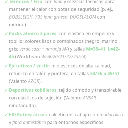
Térmicos / Frío
: con
lana
y mezclas técnicas para
mantener el calor con botas de seguridad (p. ej.,
BOBSLEIGH
,
705 lana gruesa
,
DUOSLALOM
con
merino).
Packs ahorro 3 pares
: con elástico en empeine y
tobillo; colores lisos o combinados (negro, marino,
gris;
verde caza + naranja AV
) y tallas
M=38–41
,
L=42–
45
(WorkTeam
WFA020/21/22/23/24
).
Ejecutivos / vestir
: hilo escocés de alta calidad,
refuerzo en talón y puntera, en tallas
34/36 a 49/51
(Valento
AZOR
).
Deportivos tobilleros
: tejido cómodo y transpirable
con elásticos de sujeción (Valento
ANSAR
niño/adulto).
FR/Antiestáticos
: calcetín de trabajo con
modacrílico
y
fibra antiestática
para entornos específicos