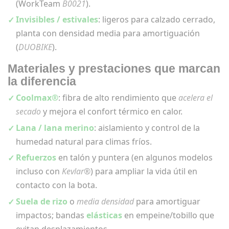
(WorkTeam
B0021
).
Invisibles / estivales
: ligeros para calzado cerrado,
planta con densidad media para amortiguación
(
DUOBIKE
).
Materiales y prestaciones que marcan
la diferencia
Coolmax®
: fibra de alto rendimiento que
acelera el
secado
y mejora el confort térmico en calor.
Lana / lana merino
: aislamiento y control de la
humedad natural para climas fríos.
Refuerzos
en talón y puntera (en algunos modelos
incluso con
Kevlar®
) para ampliar la vida útil en
contacto con la bota.
Suela de rizo
o
media densidad
para amortiguar
impactos; bandas
elásticas
en empeine/tobillo que
evitan desplazamientos.