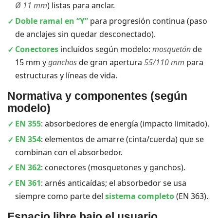
Ø 11 mm
) listas para anclar.
Doble ramal en “Y”
para progresión continua (paso
de anclajes sin quedar desconectado).
Conectores
incluidos según modelo:
mosquetón
de
15 mm y
ganchos
de gran apertura
55/110 mm
para
estructuras y líneas de vida.
Normativa y componentes (según
modelo)
EN 355
: absorbedores de energía (impacto limitado).
EN 354
: elementos de amarre (cinta/cuerda) que se
combinan con el absorbedor.
EN 362
: conectores (mosquetones y ganchos).
EN 361
: arnés anticaídas; el absorbedor se usa
siempre como parte del
sistema completo
(EN 363).
Espacio libre bajo el usuario