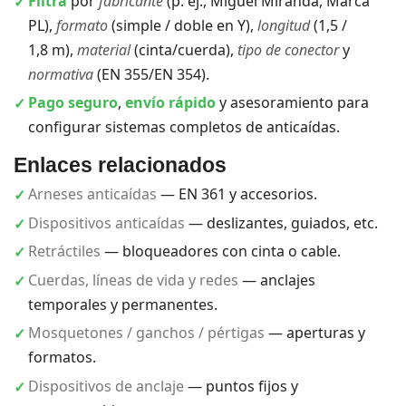
Filtra
por
fabricante
(p. ej., Miguel Miranda, Marca
PL),
formato
(simple / doble en Y),
longitud
(1,5 /
1,8 m),
material
(cinta/cuerda),
tipo de conector
y
normativa
(EN 355/EN 354).
Pago seguro
,
envío rápido
y asesoramiento para
configurar sistemas completos de anticaídas.
Enlaces relacionados
Arneses anticaídas
— EN 361 y accesorios.
Dispositivos anticaídas
— deslizantes, guiados, etc.
Retráctiles
— bloqueadores con cinta o cable.
Cuerdas, líneas de vida y redes
— anclajes
temporales y permanentes.
Mosquetones / ganchos / pértigas
— aperturas y
formatos.
Dispositivos de anclaje
— puntos fijos y