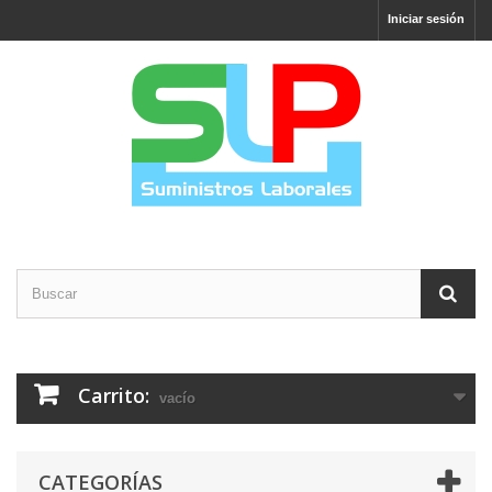
Iniciar sesión
Carrito:
vacío
CATEGORÍAS