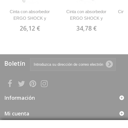
Cinta con absorbedor
Cinta con absorbedor
Cinta
ERGO SHOCK y
ERGO SHOCK y
mosquetones MARCA
mosquetones MARCA
mo
26,12 €
34,78 €
1888 ACI
1888 ACG
Boletín
Información
Mi cuenta