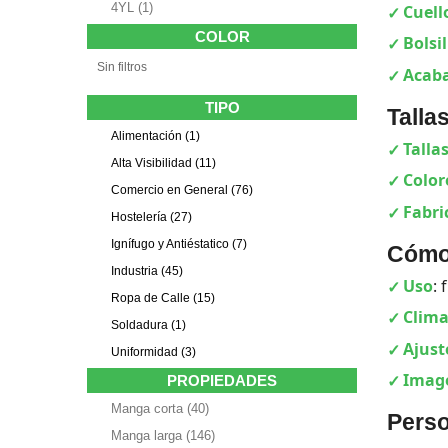
4YL
(1)
Cuell
COLOR
Bolsil
Sin filtros
Acab
TIPO
Talla
Alimentación
(1)
Talla
Alta Visibilidad
(11)
Color
Comercio en General
(76)
Fabri
Hostelería
(27)
Ignífugo y Antiéstatico
(7)
Cómo 
Industria
(45)
Uso
: 
Ropa de Calle
(15)
Clima
Soldadura
(1)
Ajust
Uniformidad
(3)
Image
PROPIEDADES
Manga corta
(40)
Perso
Manga larga
(146)