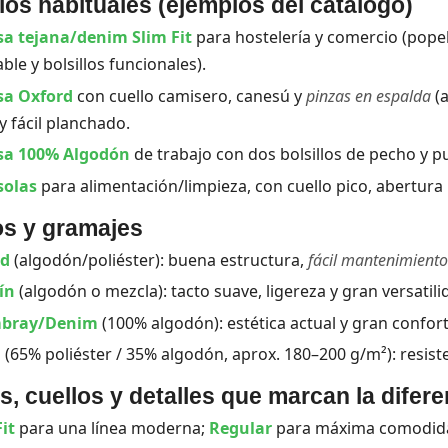
os habituales (ejemplos del catálogo)
a tejana/denim Slim Fit
para hostelería y comercio (pop
ble y bolsillos funcionales).
sa Oxford
con cuello camisero, canesú y
pinzas en espalda
(a
y fácil planchado.
sa 100% Algodón
de trabajo con dos bolsillos de pecho y p
solas
para alimentación/limpieza, con cuello pico, abertura l
os y gramajes
rd
(algodón/poliéster): buena estructura,
fácil mantenimiento
ín
(algodón o mezcla): tacto suave, ligereza y gran versatil
bray/Denim
(100% algodón): estética actual y gran confor
a
(65% poliéster / 35% algodón, aprox. 180–200 g/m²): resist
s, cuellos y detalles que marcan la difere
it
para una línea moderna;
Regular
para máxima comodida