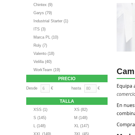
Chintex
(9)
Garys
(79)
Industrial Starter
(1)
ITS
(3)
Marca PL
(10)
Roly
(7)
Valento
(18)
Velilla
(40)
Cami
WorkTeam
(19)
PRECIO
Equipa 
Desde
€
hasta
€
comercio,
TALLA
En nues
XSS
(1)
XS
(82)
combina
S
(145)
M
(148)
Compra f
L
(148)
XL
(147)
XXL
(149)
3XL
(45)