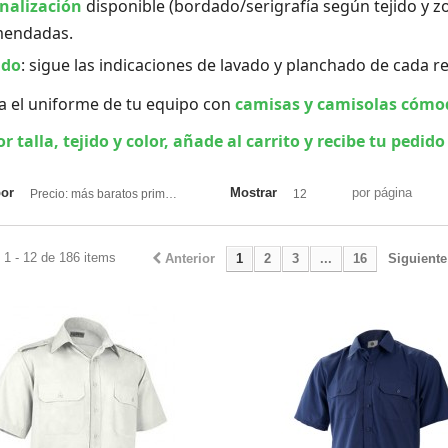
nalización
disponible (bordado/serigrafía según tejido y zo
mendadas.
ado
: sigue las indicaciones de lavado y planchado de cada 
za el uniforme de tu equipo con
camisas y camisolas cómo
or talla, tejido y color, añade al carrito y recibe tu pedido
por
Mostrar
por página
Precio: más baratos primero
12
 1 - 12 de 186 items
Anterior
1
2
3
...
16
Siguiente