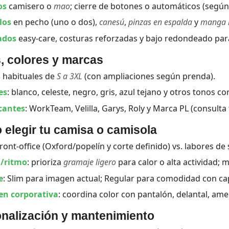
os
camisero o
mao
; cierre de botones o automáticos (segú
los
en pecho (uno o dos),
canesú
,
pinzas en espalda
y
manga r
ados
easy-care, costuras reforzadas y bajo redondeado par
s, colores y marcas
s
habituales de
S a 3XL
(con ampliaciones según prenda).
es
: blanco, celeste, negro, gris, azul tejano y otros tonos co
cantes
: WorkTeam, Velilla, Garys, Roly y Marca PL (consult
elegir tu camisa o camisola
front-office (Oxford/popelín y corte definido) vs. labores de s
/ritmo
: prioriza
gramaje ligero
para calor o alta actividad;
e
: Slim para imagen actual; Regular para comodidad con ca
n corporativa
: coordina color con pantalón, delantal, ame
nalización y mantenimiento