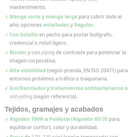
mantenimiento.
Manga corta y manga larga
para cubrir todo el
año; opciones
entalladas
y
Regular
.
Con bolsillo
en pecho para portar bolígrafo,
credencial o móvil ligero.
Bicolor
y con
piping
de contraste para potenciar la
imagen corporativa.
Alta visibilidad
(según prenda, EN ISO 20471) para
entornos próximos a tráfico o maquinaria.
Eco/Reciclados
y
tratamientos antibacterianos
o
anti-pilling
(según referencia).
Tejidos, gramajes y acabados
Algodón 100%
o
Poliéster/Algodón 65/35
para
equilibrar confort, color y durabilidad.
Piqué
de
170–220 g/m²
(según temporada) con