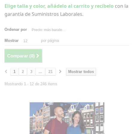
Elige talla y color, añádelo al carrito y recíbelo
con la
garantía de Suministros Laborales.
Ordenar por
Precio: más baratos primero
Mostrar
por página
12
Comparar (
0
)
1
2
3
...
21
Mostrar todos
Mostrando 1 - 12 de 246 items