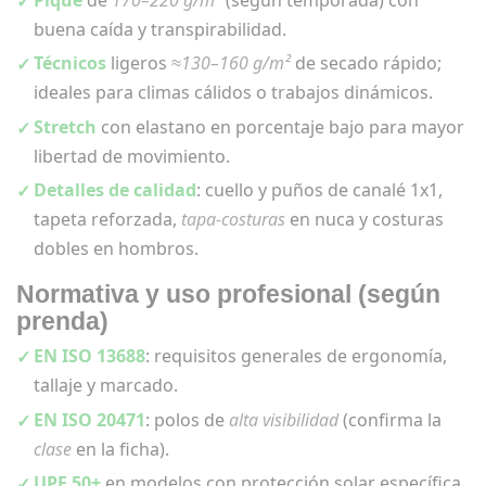
buena caída y transpirabilidad.
Técnicos
ligeros
≈130–160 g/m²
de secado rápido;
ideales para climas cálidos o trabajos dinámicos.
Stretch
con elastano en porcentaje bajo para mayor
libertad de movimiento.
Detalles de calidad
: cuello y puños de canalé 1x1,
tapeta reforzada,
tapa-costuras
en nuca y costuras
dobles en hombros.
Normativa y uso profesional (según
prenda)
EN ISO 13688
: requisitos generales de ergonomía,
tallaje y marcado.
EN ISO 20471
: polos de
alta visibilidad
(confirma la
clase
en la ficha).
UPF 50+
en modelos con protección solar específica