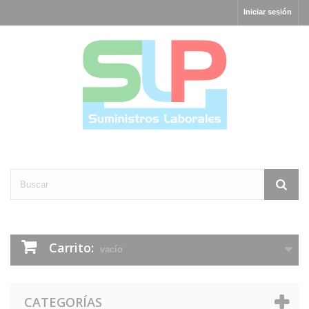
Iniciar sesión
Carrito:
vacío
CATEGORÍAS