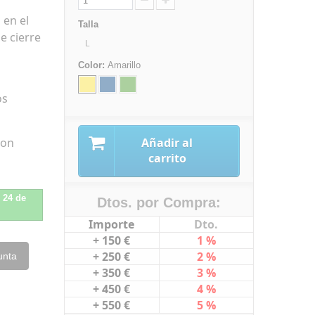
 en el
Talla
le cierre
L
Color:
Amarillo
os
con
Añadir al
carrito
l 24 de
Dtos. por Compra:
Importe
Dto.
+ 150 €
1 %
+ 250 €
2 %
unta
+ 350 €
3 %
+ 450 €
4 %
+ 550 €
5 %