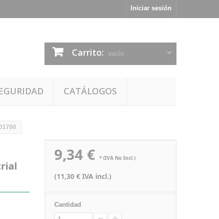
Iniciar sesión
Carrito:
vacío
EGURIDAD
CATÁLOGOS
 01700
9,34 €
* (IVA No Incl.)
rial
(11,30 € IVA incl.)
Cantidad