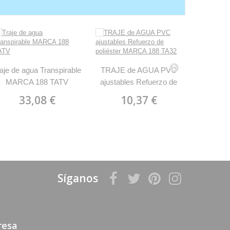
aje de agua Transpirable
TRAJE de AGUA PVC
Traje de
MARCA 188 TATV
ajustables Refuerzo de
Nylon/P
poliéster MARCA 188
33,08 €
10,37 €
1
TA32
Síganos
resa