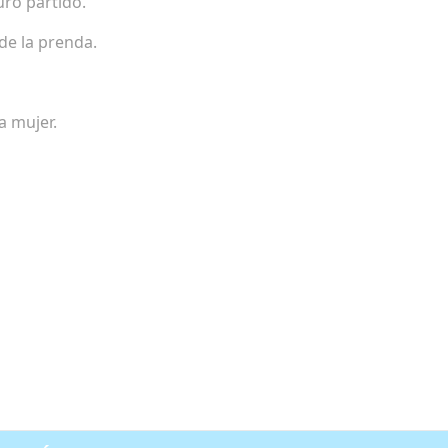
uro partido.
de la prenda.
a mujer.