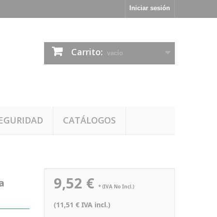
Iniciar sesión
Carrito:
vacío
EGURIDAD
CATÁLOGOS
9,52 €
a
* (IVA No Incl.)
(11,51 € IVA incl.)