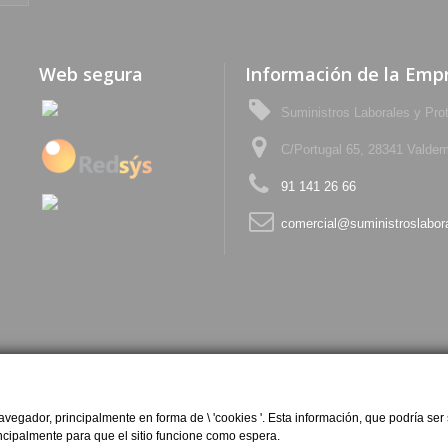
Web segura
Información de la Emp
Suministros Laborales y Pro
C/Portugal 65, 28341 Valdem
91 141 26 66
comercial@suministroslabor
egador, principalmente en forma de \ 'cookies '. Esta información, que podría ser 
rincipalmente para que el sitio funcione como espera.