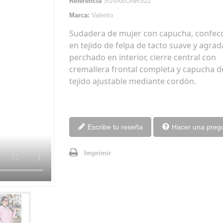
Referencia
SUVABONRS22
Marca:
Valento
Sudadera de mujer con capucha, confec
en tejido de felpa de tacto suave y agrad
perchado en interior, cierre central con
cremallera frontal completa y capucha d
tejido ajustable mediante cordón.
Escribe tu reseña
Hacer una preg
Imprimir