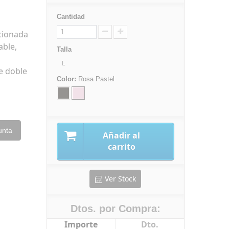
Cantidad
cionada
able,
Talla
L
e doble
Color:
Rosa Pastel
unta
Añadir al
carrito
Ver Stock
Dtos. por Compra:
Importe
Dto.