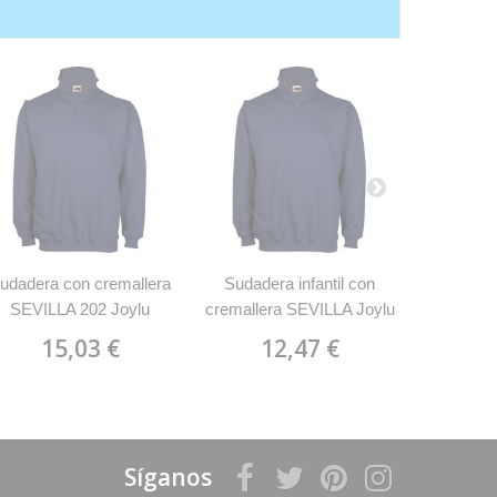
udadera con cremallera
Sudadera infantil con
Sudad
SEVILLA 202 Joylu
cremallera SEVILLA Joylu
ORLAND
202
15,03 €
12,47 €
1
Síganos