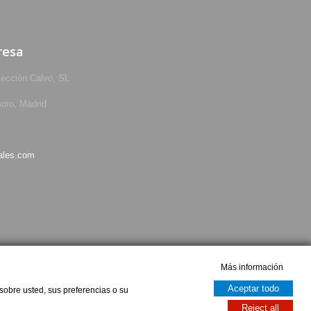
resa
tección Calvo, SL
oro, Madrid
ales.com
Más información
Aceptar todo
sobre usted, sus preferencias o su
Reject all