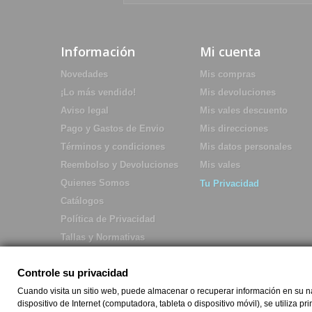
Información
Mi cuenta
Novedades
Mis compras
¡Lo más vendido!
Mis devoluciones
Aviso legal
Mis vales descuento
Pago y Gastos de Envio
Mis direcciones
Términos y condiciones
Mis datos personales
Reembolso y Devoluciones
Mis vales
Quienes Somos
Tu Privacidad
Catálogos
Política de Privacidad
Tallas y Normativas
Controle su privacidad
Cuando visita un sitio web, puede almacenar o recuperar información en su nav
dispositivo de Internet (computadora, tableta o dispositivo móvil), se utiliza p