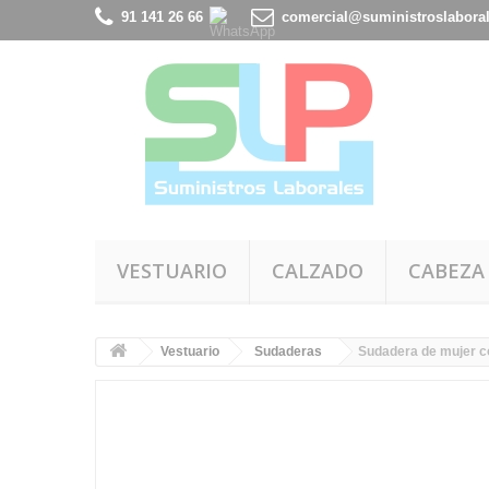
91 141 26 66
comercial@suministroslabora
VESTUARIO
CALZADO
CABEZA
Vestuario
Sudaderas
Sudadera de mujer c