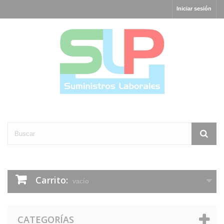
Iniciar sesión
Carrito:
vacío
CATEGORÍAS