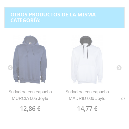
OTROS PRODUCTOS DE LA MISMA
CATEGORÍA:
Sudadera con capucha
Sudadera con capucha
Su
MURCIA 005 Joylu
MADRID 009 Joylu
cap
12,86 €
14,77 €