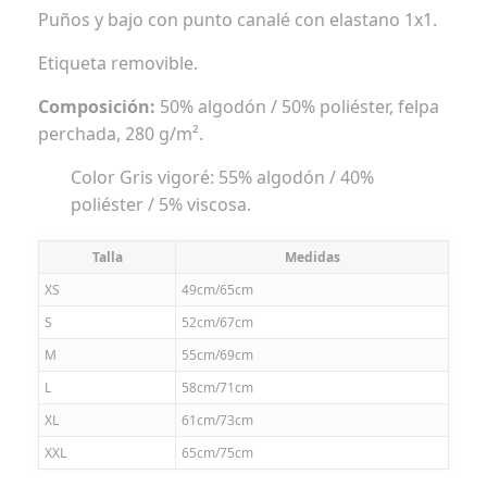
Puños y bajo con punto canalé con elastano 1x1.
Etiqueta removible.
Composición:
50% algodón / 50% poliéster, felpa
perchada, 280 g/m².
Color Gris vigoré: 55% algodón / 40%
poliéster / 5% viscosa.
Talla
Medidas
XS
49cm/65cm
S
52cm/67cm
M
55cm/69cm
L
58cm/71cm
XL
61cm/73cm
XXL
65cm/75cm