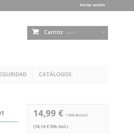
Iniciar sesión
Carrito:
vacío
EGURIDAD
CATÁLOGOS
14,99 €
01
* (IVA No Incl.)
(18,14 € IVA incl.)