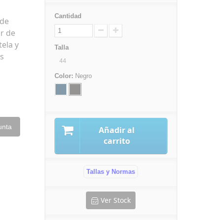
Cantidad
 de
or de
tela y
Talla
as
44
Color:
Negro
unta
Añadir al
carrito
Tallas y Normas
Ver Stock