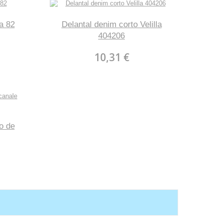
a 82
Delantal denim corto Velilla
404206
10,31 €
o de