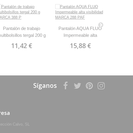
Pantalón
Pantalón de trabajo
Pantalón AQUA FLUO
algodón 
ultibolsillos tergal 200 g
Impermeable alta
1
MARCA 388 P
visibilidad MARCA 288
11,42 €
15,88 €
PAF
Síganos
resa
tección Calvo, SL