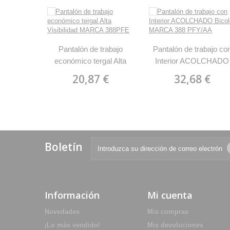
Pantalón de trabajo
Pantalón de trabajo co
económico tergal Alta
Interior ACOLCHADO
Visibilidad MARCA
Bicolor MARCA 388
20,87 €
32,68 €
388PFE
PFY/AA
Boletín
Información
Mi cuenta
Novedades
Mis compras
¡Lo más vendido!
Mis devoluciones