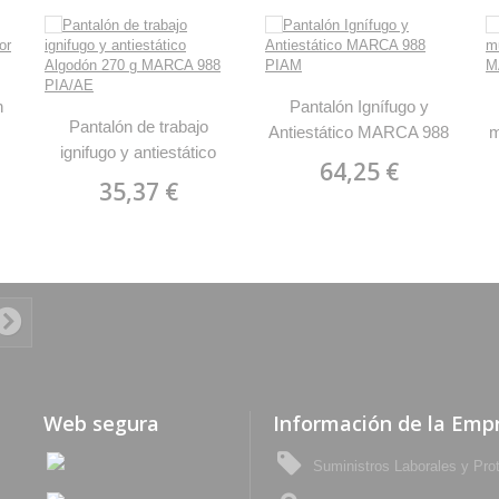
n
Pantalón Ignífugo y
Pantalón de trabajo
Antiestático MARCA 988
m
ignifugo y antiestático
PIAM
64,25 €
Algodón 270 g MARCA
35,37 €
988 PIA/AE
Web segura
Información de la Emp
Suministros Laborales y Pro