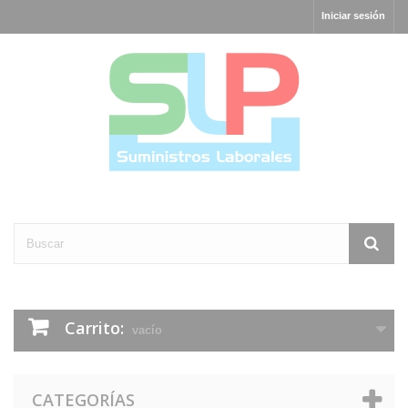
Iniciar sesión
Carrito:
vacío
CATEGORÍAS