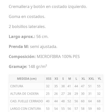
Cremallera y botón en costado izquierdo.
Goma en costados.
2 bolsillos laterales.
Largo aprox.:
56 cm.
Prenda M:
semi ajustada.
Composición:
MICROFIBRA 100% PES
Gramaje:
148 gr/m²
MEDIDA (cm)
XSS
XS
S
M
L
XL
XXL
YL
CINTURA
32
35
38
41
44
47
51
55
ALTURA DE CADERA
25
26
27
28
29
30
31
32
CAD. FUELLE CERRADO
40
44
48
52
56
60
64
68
LARGO CON CINTURA
53
54
55
56
57
58
59
60