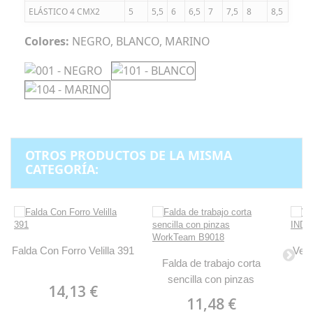
ELÁSTICO 4 CMX2
5
5,5
6
6,5
7
7,5
8
8,5
Colores:
NEGRO, BLANCO, MARINO
OTROS PRODUCTOS DE LA MISMA
CATEGORÍA:
Falda Con Forro Velilla 391
Vest
Falda de trabajo corta
sencilla con pinzas
14,13 €
WorkTeam B9018
11,48 €