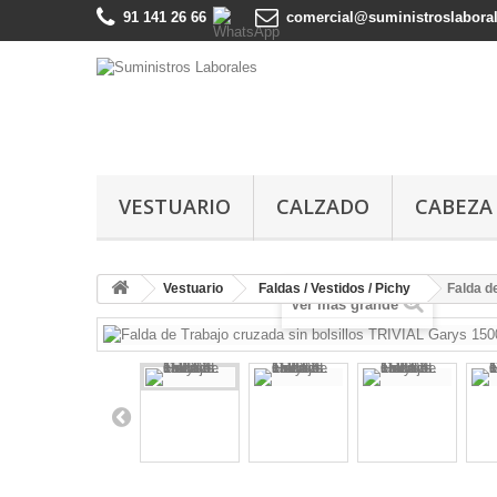
91 141 26 66
comercial@suministroslabora
VESTUARIO
CALZADO
CABEZA
Vestuario
Faldas / Vestidos / Pichy
Falda d
Ver más grande