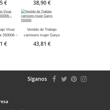
5 €
38,90 €
bajo Vivaz
Vestido de Trabajo
s 550006 –
camisero mujer Garys
ería
550005
1 €
43,81 €
Síganos
resa