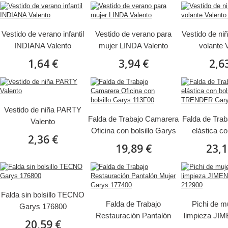
Vestido de verano infantil
Vestido de verano para
Vestido de ni
INDIANA Valento
mujer LINDA Valento
volante 
SEVIL
1,64 €
3,94 €
2,6
Vestido de niña PARTY
Falda de Trabajo Camarera
Falda de Trab
Valento
Oficina con bolsillo Garys
elástica co
2,36 €
113F00
TRENDER Ga
19,89 €
23,1
Falda sin bolsillo TECNO
Falda de Trabajo
Pichi de m
Garys 176800
Restauración Pantalón
limpieza JI
20,59 €
Mujer Garys 177400
2129