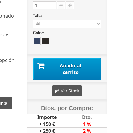
a
cionado
Talla
Color:
ad y
epción,
Añadir al
carrito
Ver Stock
unta
Dtos. por Compra:
Importe
Dto.
+ 150 €
1 %
+ 250 €
2 %