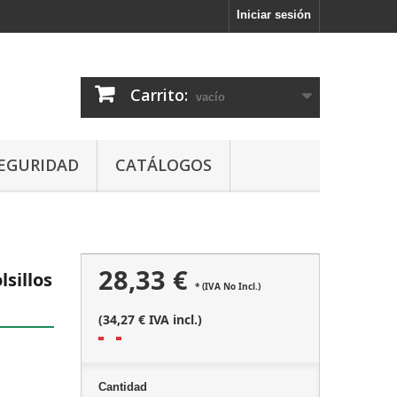
Iniciar sesión
Carrito:
vacío
EGURIDAD
CATÁLOGOS
28,33 €
lsillos
* (IVA No Incl.)
(34,27 € IVA incl.)
Cantidad