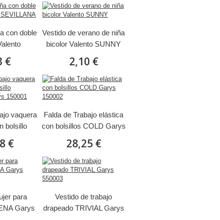
ña con doble
Vestido de verano de niña
Valento
bicolor Valento SUNNY
LANA
3 €
2,10 €
ajo vaquera
Falda de Trabajo elástica
n bolsillo
con bolsillos COLD Garys
rys 150001
150002
8 €
28,25 €
ujer para
Vestido de trabajo
MENA Garys
drapeado TRIVIAL Garys
00
550003