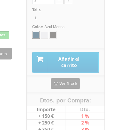
Talla
L
Color:
Azul Marino
nes.
unta
Añadir al
carrito
Ver Stock
Dtos. por Compra:
Importe
Dto.
+ 150 €
1 %
+ 250 €
2 %
+ 350 €
3 %