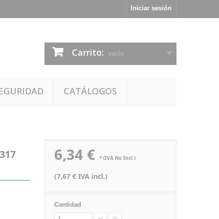
Iniciar sesión
Carrito:
vacío
EGURIDAD
CATÁLOGOS
6,34 €
0317
* (IVA No Incl.)
(7,67 € IVA incl.)
Cantidad