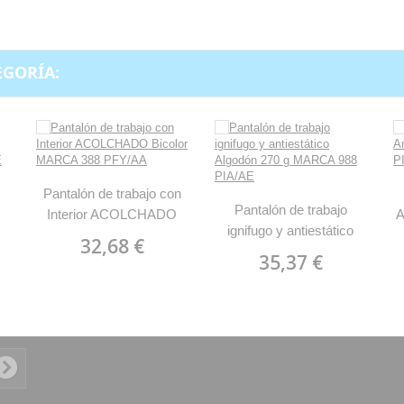
EGORÍA:
Pantalón de trabajo con
Pantalón de trabajo
Interior ACOLCHADO
A
ignifugo y antiestático
Bicolor MARCA 388
32,68 €
Algodón 270 g MARCA
PFY/AA
35,37 €
988 PIA/AE