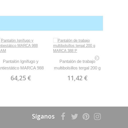
Pantalón Ignífugo y
Pantalón de trabajo
Pantal
ntiestático MARCA 988
multibolsillos tergal 200 g
Imper
PIAM
MARCA 388 P
visibil
64,25 €
11,42 €
1
Síganos