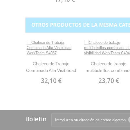
OTROS PRODUCTOS DE LA MISMA CAT
Chaleco de Trabajo
Chaleco de trabajo
Combinado Alta Visibilidad
multibolsillos combinad
WorkTeam S4037
alta visibilidad WorkTe
32,10 €
23,70 €
C4046
Boletín