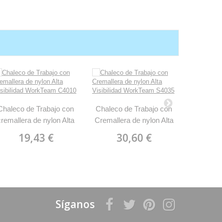
Chaleco de Trabajo con
Chaleco de Trabajo con
Chalec
cremallera de nylon Alta
Cremallera de nylon Alta
Cremallera
Visibilidad WorkTeam
Visibilidad WorkTeam
y corch
19,43 €
30,60 €
2
C4010
S4035
Síganos