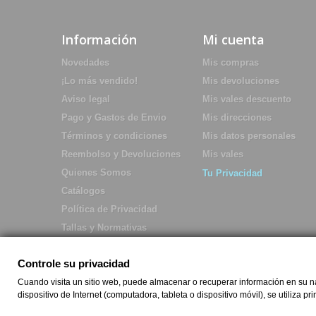
Información
Mi cuenta
Novedades
Mis compras
¡Lo más vendido!
Mis devoluciones
Aviso legal
Mis vales descuento
Pago y Gastos de Envio
Mis direcciones
Términos y condiciones
Mis datos personales
Reembolso y Devoluciones
Mis vales
Quienes Somos
Tu Privacidad
Catálogos
Política de Privacidad
Tallas y Normativas
Controle su privacidad
Cuando visita un sitio web, puede almacenar o recuperar información en su nav
dispositivo de Internet (computadora, tableta o dispositivo móvil), se utiliza p