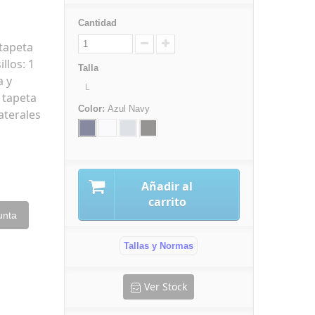
Cantidad
 tapeta
llos: 1
Talla
a y
L
n tapeta
Color:
Azul Navy
laterales
Añadir al
carrito
unta
Tallas y Normas
Ver Stock