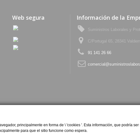
Web segura
Información de la Emp
Suministros Laborales y Pro
C/Portugal 65, 28341 Valdem
91 141 26 66
comercial@suministroslabor
egador, principalmente en forma de \ 'cookies '. Esta información, que podría ser 
rincipalmente para que el sitio funcione como espera.