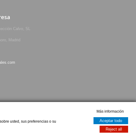
resa
tección Calvo, SL
oro, Madrid
ales.com
Más información
Aceptar todo
sobre usted, sus preferencias o su
Reject all