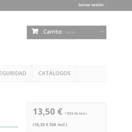
Iniciar sesión
Carrito:
vacío
EGURIDAD
CATÁLOGOS
13,50 €
* (IVA No Incl.)
(16,33 € IVA incl.)