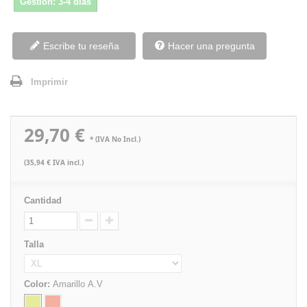
Gestión: 3-4 días
Escribe tu reseña
Hacer una pregunta
Imprimir
29,70 €
* (IVA No Incl.)
(35,94 € IVA incl.)
Cantidad
Talla
Color:
Amarillo A.V