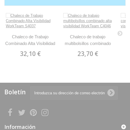
Chaleco de Trabajo
Chaleco de trabajo
C
Combinado Alta Visibilidad
multibolsillos combinado
c
WorkTeam S4037
alta visibilidad WorkTeam
vi
32,10 €
23,70 €
C4046
Boletín
Información