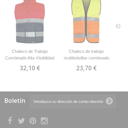
Chaleco de Trabajo
Chaleco de trabajo
C
Combinado Alta Visibilidad
multibolsillos combinado
c
WorkTeam S4037
alta visibilidad WorkTeam
vi
32,10 €
23,70 €
C4046
Boletín