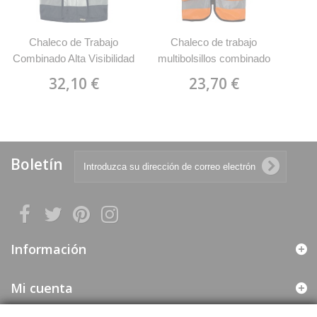
Chaleco de Trabajo
Chaleco de trabajo
C
Combinado Alta Visibilidad
multibolsillos combinado
c
WorkTeam S4037
alta visibilidad WorkTeam
vi
32,10 €
23,70 €
C4046
Boletín
Información
Mi cuenta