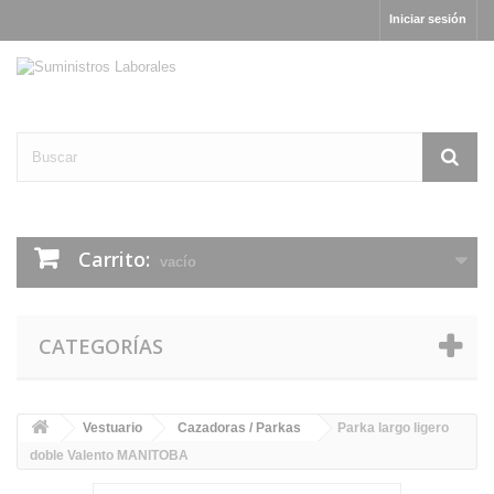
Iniciar sesión
Carrito:
vacío
CATEGORÍAS
Vestuario
Cazadoras / Parkas
Parka largo ligero
doble Valento MANITOBA