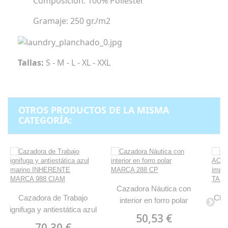
Composición: 100% Poliéster
Gramaje: 250 gr./m2
Tallas:
S - M - L - XL - XXL
OTROS PRODUCTOS DE LA MISMA
CATEGORÍA:
Cazadora Náutica con
Cazadora de Trabajo
Chu
interior en forro polar
ignifuga y antiestática azul
MARCA 288 CP
50,53 €
marino INHERENTE
Vis
70,30 €