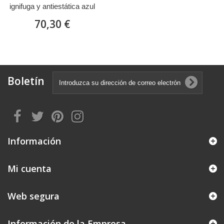
ignifuga y antiestática azul
marino INHERENTE
Vis
70,30 €
MARCA 988 CIAM
Boletín
Información
Mi cuenta
Web segura
Información de la Empresa