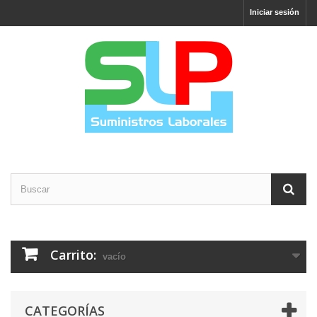
Iniciar sesión
Carrito:
vacío
CATEGORÍAS