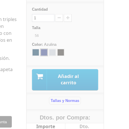
Cantidad
 triples
en
Talla
ro con
56
fos en
Color:
Azulina
sión.
tapeta
Añadir al
carrito
Tallas y Normas
Dtos. por Compra:
unta
Importe
Dto.