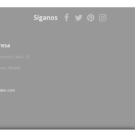
Síganos
resa
tección Calvo, SL
oro, Madrid
ales.com