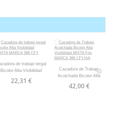
zadora de trabajo tergal
Cazado
Cazadora de Trabajo
Bicolor Alta Visibilidad
Algodón 
Acolchada Bicolor Alta
IXTA MARCA 388 CFY
4
22,31 €
2
Visibilidad MIXTA Frio
42,00 €
MARCA 388 CFY/AA