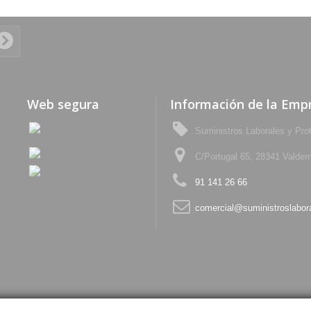
Web segura
Información de la Emp
Suministros Laborales y Pro
C/Portugal 65, 28341 Valdem
91 141 26 66
comercial@suministroslabor