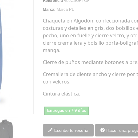
Referencia
488CSUPTOP
Marca:
Marca PL
Chaqueta en Algodón, confeccionada con
costuras y detalles en gris, dos bolsillos 
pecho, uno en fuelle y cierre velcro, y ot
cierre cremallera y bolsillo porta-bolígra
manga.
Cierre de puños mediante botones a pre
Cremallera de diente ancho y cierre por 
con velcros.
Cintura elástica.
Entregas en 7-9 días
Escribe tu reseña
Hacer una preg