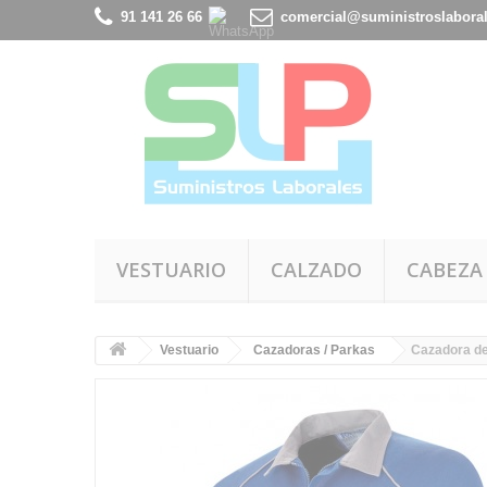
91 141 26 66
comercial@suministroslabora
VESTUARIO
CALZADO
CABEZA
Vestuario
Cazadoras / Parkas
Cazadora d