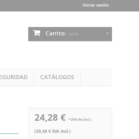
Iniciar sesión
Carrito:
vacío
EGURIDAD
CATÁLOGOS
24,28 €
P
* (IVA No Incl.)
(29,38 € IVA incl.)