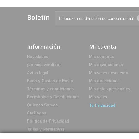
Boletín
Información
Mi cuenta
Novedades
Mis compras
¡Lo más vendido!
Mis devoluciones
Aviso legal
Mis vales descuento
Pago y Gastos de Envio
Mis direcciones
Términos y condiciones
Mis datos personales
Reembolso y Devoluciones
Mis vales
Quienes Somos
Tu Privacidad
Catálogos
Política de Privacidad
Tallas y Normativas