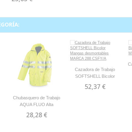
EGORÍA:
Ca
Cazadora de Trabajo
SOFTSHELL Bicolor
M
Mangas desmontables
52,37 €
MARCA 288 CSFY/A
Chubasquero de Trabajo
AQUA FLUO Alta
Visibilidad impermeable
28,28 €
MARCA 288 TAF