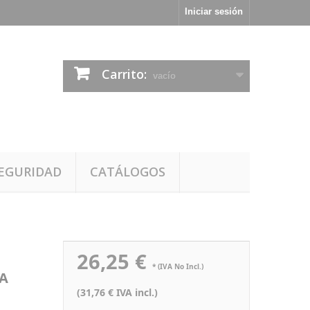
Iniciar sesión
Carrito:
vacío
EGURIDAD
CATÁLOGOS
26,25 €
* (IVA No Incl.)
CA
(31,76 € IVA incl.)