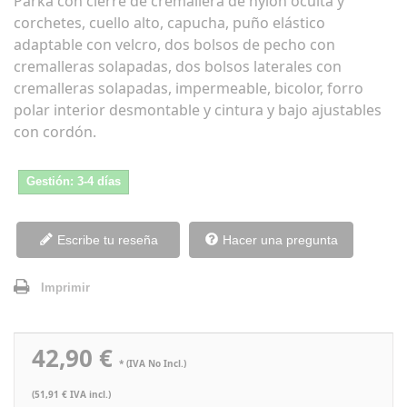
Parka con cierre de cremallera de nylon oculta y
corchetes, cuello alto, capucha, puño elástico
adaptable con velcro, dos bolsos de pecho con
cremalleras solapadas, dos bolsos laterales con
cremalleras solapadas, impermeable, bicolor, forro
polar interior desmontable y cintura y bajo ajustables
con cordón.
Gestión: 3-4 días
Escribe tu reseña
Hacer una pregunta
Imprimir
42,90 €
* (IVA No Incl.)
(51,91 € IVA incl.)