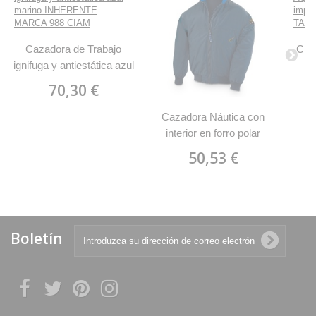
Cazadora de Trabajo
Chu
ignifuga y antiestática azul
marino INHERENTE
Vis
70,30 €
MARCA 988 CIAM
Cazadora Náutica con
interior en forro polar
MARCA 288 CP
50,53 €
Boletín