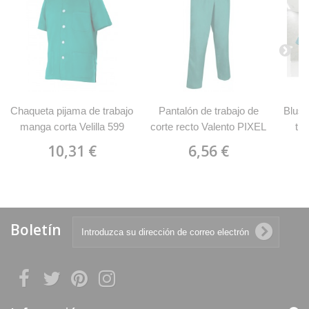
Chaqueta pijama de trabajo
Pantalón de trabajo de
Blusó
manga corta Velilla 599
corte recto Valento PIXEL
tra
10,31 €
6,56 €
Boletín