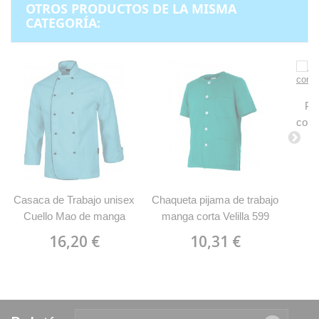
OTROS PRODUCTOS DE LA MISMA
CATEGORÍA:
Pan
cort
Casaca de Trabajo unisex
Chaqueta pijama de trabajo
Cuello Mao de manga
manga corta Velilla 599
larga WorkTeam B9205
16,20 €
10,31 €