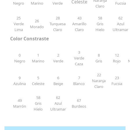
Naranja
Celeste
Negro
Marino
Verde
Fucsia
Claro
25
28
43
58
62
26
Verde
Turquesa
Amarillo
Gris
Azul
Morado
Lima
Claro
Claro
Hielo
Ultramar
Color Constraste
3
0
1
2
8
12
Verde
Negro
Marino
Verde
Gris
Rojo
N
Caza
22
9
5
6
7
23
Naranja
Azulina
Celeste
Beige
Blanco
Fucsia
Claro
58
62
49
67
Gris
Azul
Marrón
Burdeos
Hielo
Ultramar