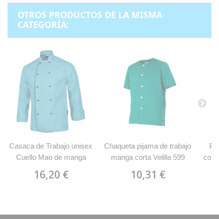
OTROS PRODUCTOS DE LA MISMA
CATEGORÍA:
Casaca de Trabajo unisex
Chaqueta pijama de trabajo
Pan
Cuello Mao de manga
manga corta Velilla 599
cort
larga WorkTeam B9205
16,20 €
10,31 €