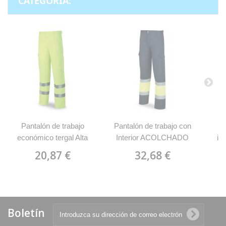
CATEGORÍA:
Pantalón de trabajo
Pantalón de trabajo con
P
económico tergal Alta
Interior ACOLCHADO
ig
Visibilidad MARCA
Bicolor MARCA 388
Alg
20,87 €
32,68 €
388PFE
PFY/AA
Boletín