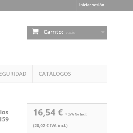
Iniciar sesión
Carrito:
vacío
EGURIDAD
CATÁLOGOS
16,54 €
los
* (IVA No Incl.)
 159
(20,02 € IVA incl.)