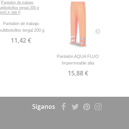
Pantalón
Pantalón de trabajo
algodón 
ultibolsillos tergal 200 g
1
MARCA 388 P
11,42 €
Pantalón AQUA FLUO
Impermeable alta
visibilidad MARCA 288
15,88 €
PAF
Síganos