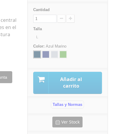
Cantidad
 central
es en el
Talla
stura
L
Color:
Azul Marino
unta
Añadir al
carrito
Tallas y Normas
Ver Stock