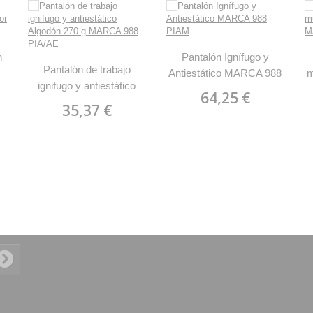
n
Pantalón Ignífugo y
Pantalón de trabajo
Antiestático MARCA 988
m
ignifugo y antiestático
PIAM
64,25 €
Algodón 270 g MARCA
35,37 €
988 PIA/AE