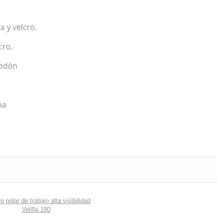
a y velcro.
cro.
godón
na