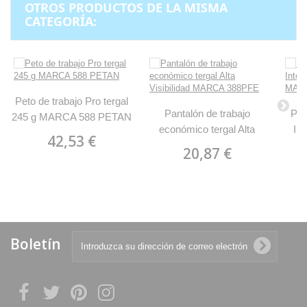
OTROS PRODUCTOS DE LA MISMA
CATEGORÍA:
Peto de trabajo Pro tergal
Pantalón de trabajo
Pan
245 g MARCA 588 PETAN
económico tergal Alta
In
42,53 €
Visibilidad MARCA
B
20,87 €
388PFE
Boletín