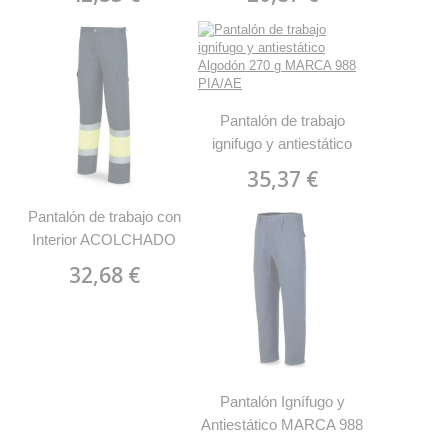
388PFE
Pantalón de trabajo
ignifugo y antiestático
Algodón 270 g MARCA
35,37 €
988 PIA/AE
Pantalón de trabajo con
Interior ACOLCHADO
Bicolor MARCA 388
32,68 €
PFY/AA
Pantalón Ignífugo y
Antiestático MARCA 988
PIAM