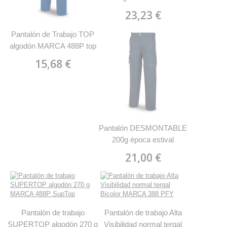
reflectantes MARCA
23,23 €
488PCR top
Pantalón de Trabajo TOP
algodón MARCA 488P top
15,68 €
Pantalón DESMONTABLE
200g época estival
Covertible en bermuda
21,00 €
MARCA 588 PD
Pantalón de trabajo
Pantalón de trabajo Alta
SUPERTOP algodón 270 g
Visibilidad normal tergal