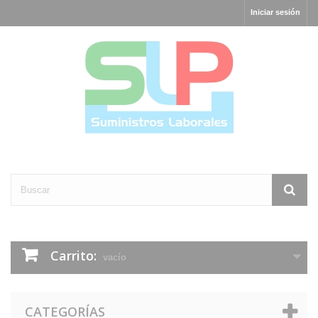
Iniciar sesión
Carrito:
vacío
CATEGORÍAS