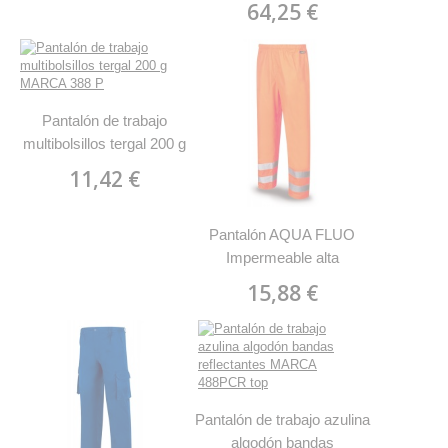
64,25 €
Pantalón de trabajo
multibolsillos tergal 200 g
MARCA 388 P
11,42 €
Pantalón AQUA FLUO
Impermeable alta
visibilidad MARCA 288
15,88 €
PAF
Pantalón de trabajo azulina
algodón bandas