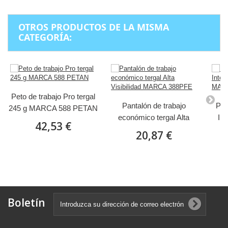
OTROS PRODUCTOS DE LA MISMA
CATEGORÍA:
Peto de trabajo Pro tergal
Pantalón de trabajo
Pan
245 g MARCA 588 PETAN
económico tergal Alta
In
42,53 €
Visibilidad MARCA
B
20,87 €
388PFE
Boletín