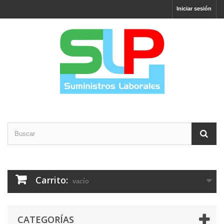
Iniciar sesión
Carrito:
vacío
CATEGORÍAS