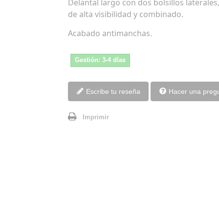
Delantal largo con dos bolsillos laterales,
de alta visibilidad y combinado.
Acabado antimanchas.
Gestión: 3-4 días
Escribe tu reseña
Hacer una preg
Imprimir