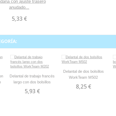
dana con ajuste trasero
anudado...
5,33 €
EGORÍA:
Delantal de dos bolsillos
on
Delantal de trabajo francés
WorkTeam M502
m
largo con dos bolsillos
8,25 €
WorkTeam M202
5,93 €