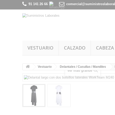
91 141 26 66
comercial@suministroslabora
VESTUARIO
CALZADO
CABEZA
Vestuario
Delantales / Casullas / Mandiles
Ver más grande