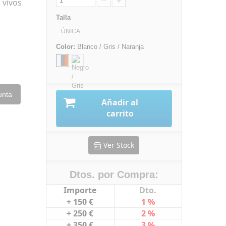
 vivos
Talla
ÚNICA
Color:
Blanco / Gris / Naranja
unta
Añadir al
carrito
Ver Stock
Dtos. por Compra:
Importe
Dto.
+ 150 €
1 %
+ 250 €
2 %
+ 350 €
3 %