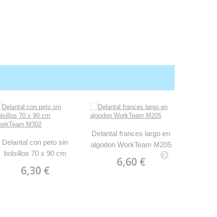
Delantal frances largo en
Delantal con peto sin
Delantal 
algodon WorkTeam M205
bolsillos 70 x 90 cm
algod
6,60 €
WorkTeam M302
Work
6,30 €