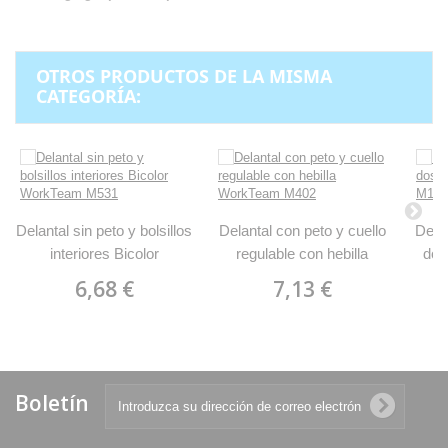
OTROS PRODUCTOS DE LA MISMA
CATEGORÍA:
Delantal sin peto y bolsillos
Delantal con peto y cuello
Delan
interiores Bicolor
regulable con hebilla
dos
WorkTeam M531
WorkTeam M402
6,68 €
7,13 €
Boletín