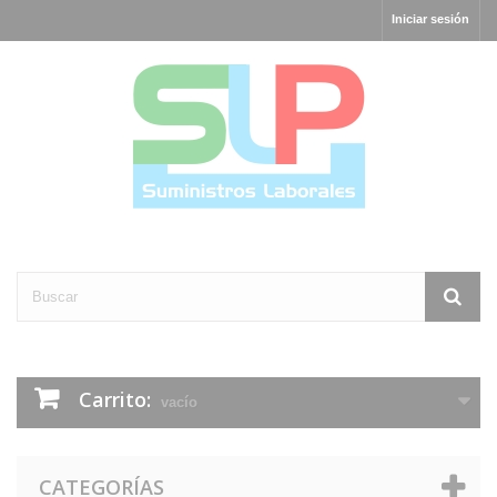
Iniciar sesión
Carrito:
vacío
CATEGORÍAS