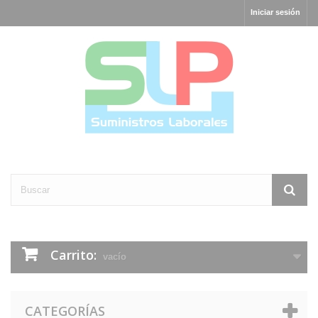
Iniciar sesión
Carrito:
vacío
CATEGORÍAS