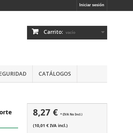
Iniciar sesión
Carrito:
vacío
EGURIDAD
CATÁLOGOS
8,27 €
orte
* (IVA No Incl.)
(10,01 € IVA incl.)