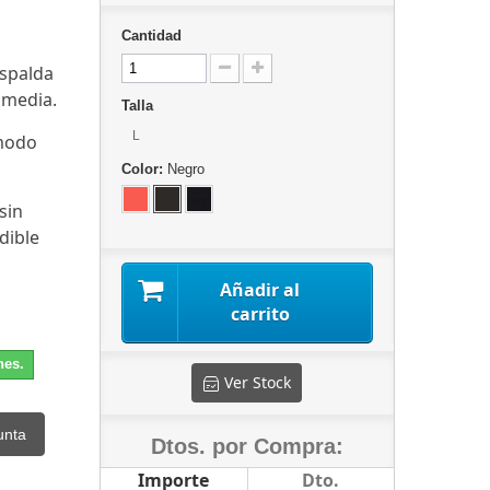
Cantidad
espalda
 media.
Talla
L
ómodo
Color:
Negro
sin
dible
Añadir al
carrito
nes.
Ver Stock
unta
Dtos. por Compra:
Importe
Dto.