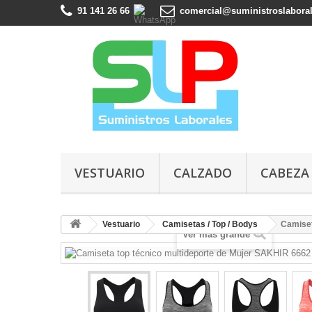
91 141 26 66
comercial@suministroslabora
VESTUARIO
CALZADO
CABEZA
Vestuario
Camisetas / Top / Bodys
Camiset
Ver más grande