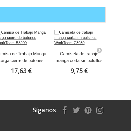
amisa de Trabajo Manga
Camiseta de trabajo
Camiseta 
Larga cierre de botones
manga corta sin bolsillos
Visibilida
WorkTeam B8200
WorkTeam C3939
bolsillos
17,63 €
9,75 €
1
Síganos