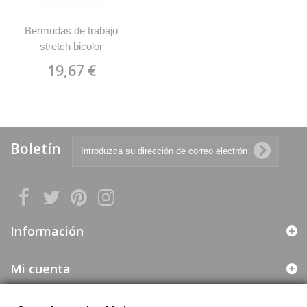
Bermudas de trabajo
stretch bicolor
multibolsillos Velilla
19,67 €
103010S
Boletín
Información
Mi cuenta
Web segura