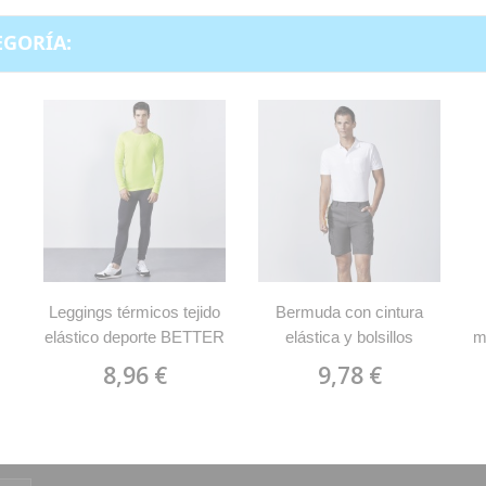
EGORÍA:
Leggings térmicos tejido
Bermuda con cintura
elástico deporte BETTER
elástica y bolsillos
m
0458 Roly
ARMOUR Roly 6725
8,96 €
9,78 €