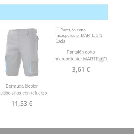
Pantalón corto
micropoliester MARTE 171
Joylu
3,61 €
Bermuda bicolor
Pantalón
ultibolsillos con refuerzo
micropo
de tejido Velilla 103007
J
11,53 €