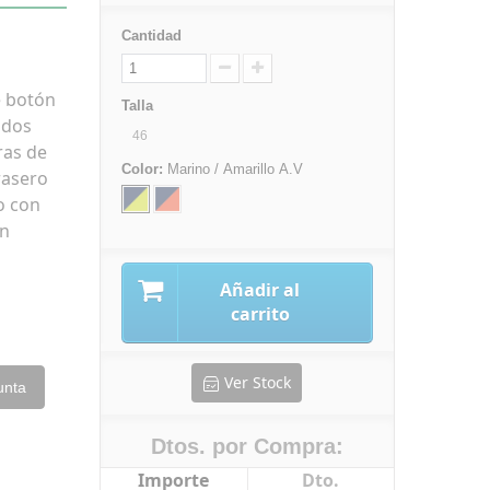
Cantidad
e botón
Talla
 dos
46
ras de
Color:
Marino / Amarillo A.V
rasero
o con
en
Añadir al
carrito
Ver Stock
unta
Dtos. por Compra:
Importe
Dto.