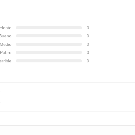
elente
0
Bueno
0
Medio
0
Pobre
0
errible
0