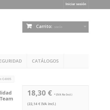
Iniciar sesión
Carrito:
vacío
EGURIDAD
CATÁLOGOS
am C4005
18,30 €
lidad
* (IVA No Incl.)
rkTeam
(22,14 € IVA incl.)