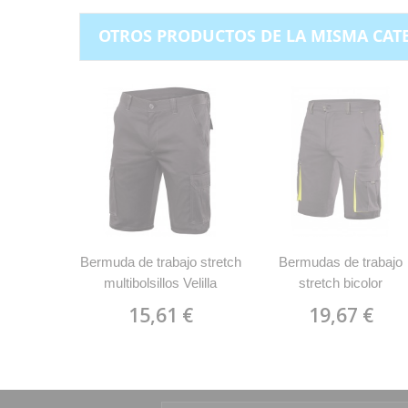
OTROS PRODUCTOS DE LA MISMA CAT
Bermuda de trabajo stretch
Bermudas de trabajo
multibolsillos Velilla
stretch bicolor
103009S
multibolsillos Velilla
15,61 €
19,67 €
103010S