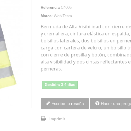
Referencia
C4005
Marca:
WorkTeam
Bermuda de Alta Visibilidad con cierre d
y cremallera, cintura elástica en espalda,
bolsillos laterales, dos bolsillos en perne
carga con cartera de velcro, un bolsillo t
con cierre de presilla y botón, combinad
alta visibilidad y dos cintas reflectantes 
perneras.
Gestión: 3-4 días
Escribe tu reseña
Hacer una preg
Imprimir