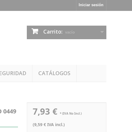
Iniciar sesión
Carrito:
vacío
EGURIDAD
CATÁLOGOS
7,93 €
O 0449
* (IVA No Incl.)
(9,59 € IVA incl.)