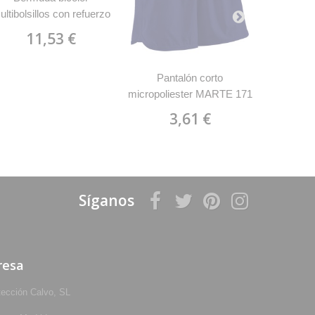
ultibolsillos con refuerzo
micropo
de tejido Velilla 103007
J
11,53 €
Pantalón corto
micropoliester MARTE 171
Joylu
3,61 €
Síganos
resa
tección Calvo, SL