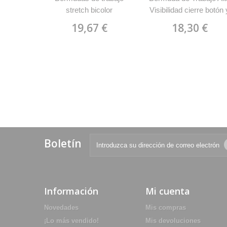
stretch bicolor
Visibilidad cierre botón 
multibolsillos Velilla
cremallera WorkTeam
19,67 €
18,30 €
103010S
C4005
Boletín
Información
Mi cuenta
Novedades
Mis compras
¡Lo más vendido!
Mis devoluciones