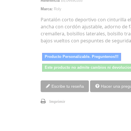
Referencia
BE04490355
Marca:
Roly
Pantalón corto deportivo con cinturilla e
ancha con cordón ajustable, adorno de f
cremallera, bolsillos laterales, bolsillo tr
bajos vueltos con pespuntes de segurida
Producto Personalizable. Preguntenos!!!
Este producto no admite cambios ni devolucio
Escribe tu reseña
Hacer una preg
Imprimir