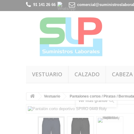
91 141 26 66
comercial@suministroslabora
VESTUARIO
CALZADO
CABEZA
Vestuario
Pantalones cortos / Piratas / Bermud
Ver más grande