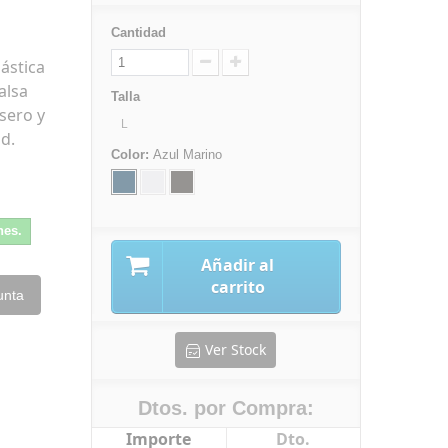
Cantidad
lástica
alsa
Talla
asero y
L
d.
Color:
Azul Marino
nes.
Añadir al
carrito
unta
Ver Stock
Dtos. por Compra:
Importe
Dto.