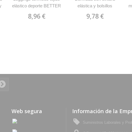
y
elástico deporte BETTER
elástica y bolsillos
m
0458 Roly
ARMOUR Roly 6725
8,96 €
9,78 €
Web segura
Información de la Emp
Suministros Laborales y Pro