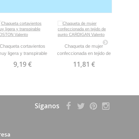
Chaqueta cortavientos
Chaqueta de mujer
Chaqueta
uy ligera y transpirable
confeccionada en tejido de
en te
BOSTON Valento
punto CARDIGAN Valento
CARDI
9,19 €
11,81 €
1
Síganos
resa