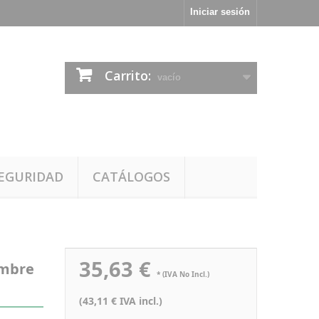
Iniciar sesión
Carrito:
vacío
EGURIDAD
CATÁLOGOS
35,63 €
ombre
* (IVA No Incl.)
(43,11 € IVA incl.)