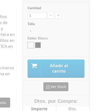
Cantidad
uños
s de
Talla
 y
L
rtera en
Color:
Blanco
illos en
TICA en
Añadir al
ocineros
carrito
ina en
Ver Stock
Dtos. por Compra:
unta
Importe
Dto.