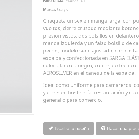
Referencia
940500-101-L
Marca:
Garys
Chaqueta unisex en manga larga, con p
vueltos, cierre cruzado mediante botone
presión vistos, dos bolsillos en delantero
manga izquierda y un falso bolsillo de ca
pecho, modelo semi ajustado, con costad
espalda y confeccionada en SARGA ELÁS
color blanco o negro, con tejido técnico
AEROSILVER en el canesú de la espalda.
Ideal como uniforme para camareros, c
y chefs en hostelería, restauración y coc
general o para comercio.
Escribe tu reseña
Hacer una preg