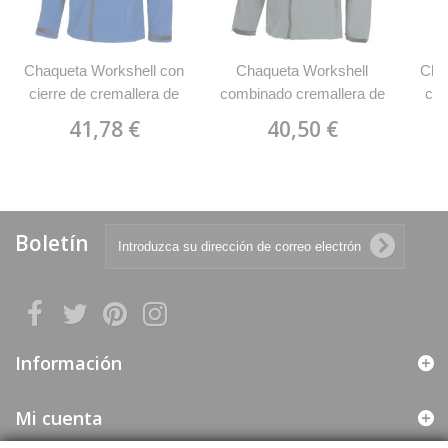
Chaqueta Workshell con
Chaqueta Workshell
Cha
cierre de cremallera de
combinado cremallera de
cie
nylon WorkTeam S9010
nylon WorkTeam S9020
nyl
41,78 €
40,50 €
Boletín
Información
Mi cuenta