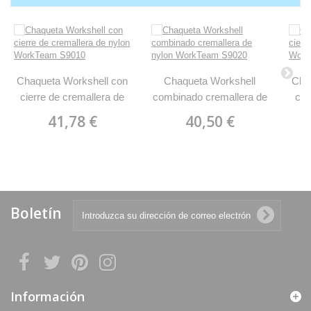
Chaqueta Workshell con
Chaqueta Workshell
Cha
cierre de cremallera de
combinado cremallera de
cie
nylon WorkTeam S9010
nylon WorkTeam S9020
nyl
41,78 €
40,50 €
Boletín
Información