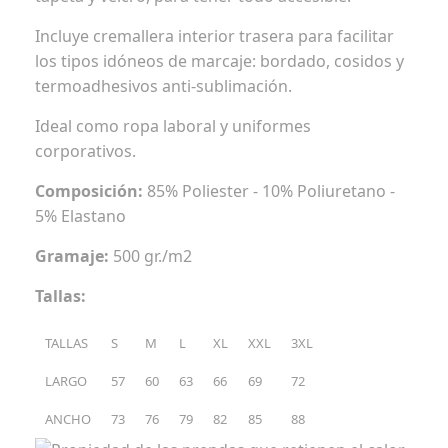
Incluye cremallera interior trasera para facilitar
los tipos idóneos de marcaje: bordado, cosidos y
termoadhesivos anti-sublimación.
Ideal como ropa laboral y uniformes
corporativos.
Composición:
85% Poliester - 10% Poliuretano -
5% Elastano
Gramaje:
500 gr./m2
Tallas:
TALLAS
S
M
L
XL
XXL
3XL
LARGO
57
60
63
66
69
72
ANCHO
73
76
79
82
85
88