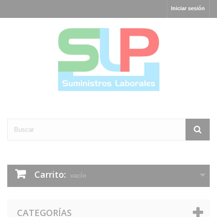
Iniciar sesión
Carrito:
vacío
CATEGORÍAS