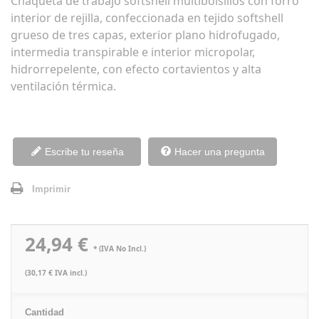
Chaqueta de trabajo softshell multibolsillos con forro
interior de rejilla, confeccionada en tejido softshell
grueso de tres capas, exterior plano hidrofugado,
intermedia transpirable e interior micropolar,
hidrorrepelente, con efecto cortavientos y alta
ventilación térmica.
Escribe tu reseña
Hacer una pregunta
Imprimir
24,94 €
* (IVA No Incl.)
(30,17 € IVA incl.)
Cantidad