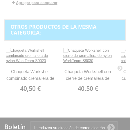
Agregar para comparar
OTROS PRODUCTOS DE LA MISMA
CATEGORÍA:
Chaqueta Workshell
Chaqueta Workshell con
Cha
combinado cremallera de
cierre de cremallera de
cuel
nylon WorkTeam S9020
nylon WorkTeam S9030
boto
40,50 €
40,50 €
Boletín