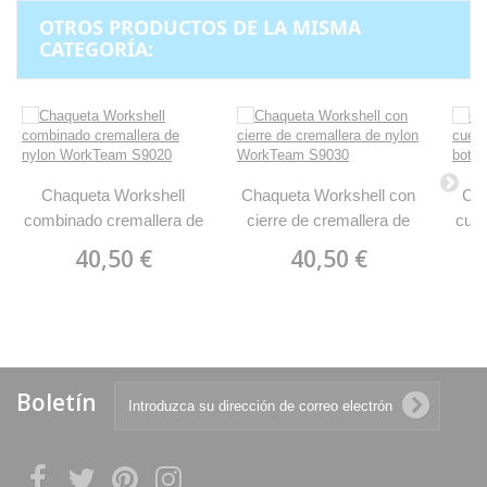
OTROS PRODUCTOS DE LA MISMA
CATEGORÍA:
Chaqueta Workshell
Chaqueta Workshell con
Cha
combinado cremallera de
cierre de cremallera de
cuel
nylon WorkTeam S9020
nylon WorkTeam S9030
boto
40,50 €
40,50 €
Boletín