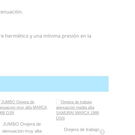
tenuación.
re hermético y una mínima presión en la
Orejera M
JUMBO Orejera de
Star
Orejera de trabajo
atenuacion muy alta