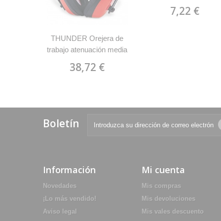
MARCA 1988 OSC
7,22 €
THUNDER Orejera de
trabajo atenuación media
alta MARCA 1988 OE
38,72 €
Boletín
Información
Mi cuenta
Novedades
Mis compras
¡Lo más vendido!
Mis devoluciones
Aviso legal
Mis vales descuento