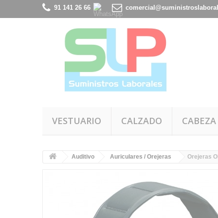
91 141 26 66
comercial@suministroslabora
VESTUARIO
CALZADO
CABEZA
Auditivo
Auriculares / Orejeras
Orejeras O