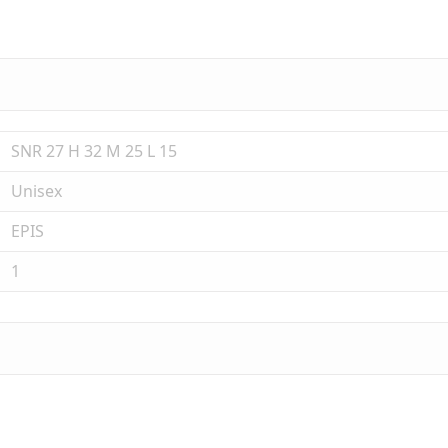
SNR 27 H 32 M 25 L 15
Unisex
EPIS
1