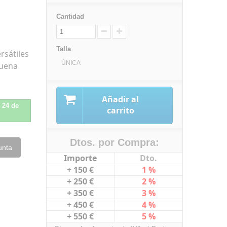
Cantidad
Talla
rsátiles
ÚNICA
buena
Añadir al
l 24 de
carrito
Dtos. por Compra:
unta
Importe
Dto.
+ 150 €
1 %
+ 250 €
2 %
+ 350 €
3 %
+ 450 €
4 %
+ 550 €
5 %