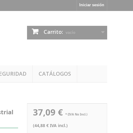
Iniciar sesión
Carrito:
vacío
EGURIDAD
CATÁLOGOS
37,09 €
trial
* (IVA No Incl.)
(44,88 € IVA incl.)