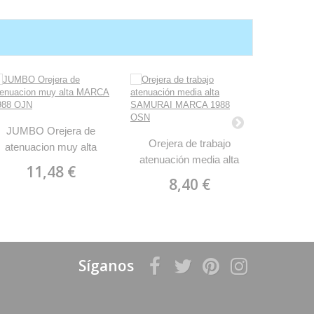
Orejera M
JUMBO Orejera de
Star
Orejera de trabajo
atenuacion muy alta
4
atenuación media alta
MARCA 1988 OJN
11,48 €
SAMURAI MARCA 1988
8,40 €
OSN
Síganos