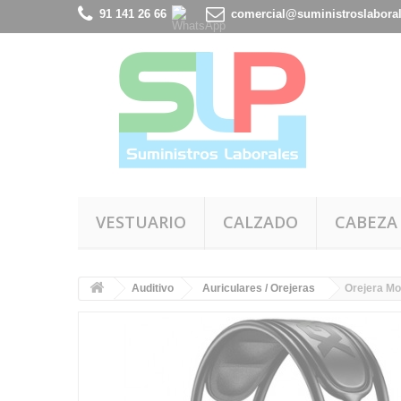
91 141 26 66
comercial@suministroslabora
VESTUARIO
CALZADO
CABEZA
Auditivo
Auriculares / Orejeras
Orejera Mo