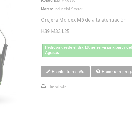
Referencia
MX6130
Marca:
Industrial Starter
Orejera Moldex M6 de alta atenuación
H39 M32 L25
Pedidos desde el dia 10, se servirán a partir de
Agosto.
Escribe tu reseña
Hacer una preg
Imprimir