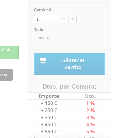
Cantidad
Talla
ÚNICA
l 24 de
Añadir al
carrito
unta
Dtos. por Compra:
Importe
Dto.
+ 150 €
1 %
+ 250 €
2 %
+ 350 €
3 %
+ 450 €
4 %
+ 550 €
5 %