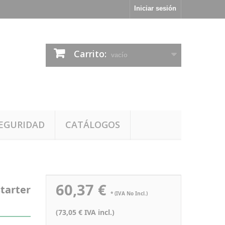
Iniciar sesión
Carrito:
vacío
EGURIDAD
CATÁLOGOS
60,37 €
tarter
* (IVA No Incl.)
(73,05 € IVA incl.)