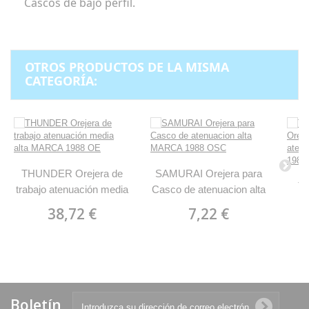
Cascos de bajo perfil.
OTROS PRODUCTOS DE LA MISMA
CATEGORÍA:
THUNDER Orejera de
SAMURAI Orejera para
T
trabajo atenuación media
Casco de atenuacion alta
O
alta MARCA 1988 OE
MARCA 1988 OSC
38,72 €
7,22 €
a
M
Boletín