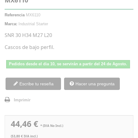
MX6110
Referencia
MX6110
Marca:
Industrial Starter
SNR 30 H34 M27 L20
Cascos de bajo perfil.
Pedidos desde el dia 10, se servirán a partir del 24 de Agosto.
Escribe tu reseña
Hacer una pregunta
Imprimir
44,46 €
* (IVA No Incl.)
(53,80 € IVA incl.)