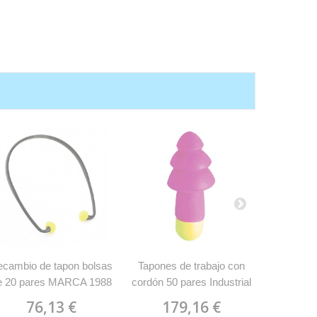
Tapones 
Full D
Industria
26
cambio de tapon bolsas
Tapones de trabajo con
e 20 pares MARCA 1988
cordón 50 pares Industrial
TBR
Starter MX6401
76,13 €
179,16 €