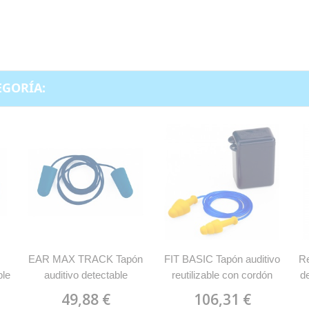
EGORÍA:
EAR MAX TRACK Tapón
FIT BASIC Tapón auditivo
Re
ble
auditivo detectable
reutilizable con cordón
d
desechable con cordón
MARCA 1988TRCE
49,88 €
106,31 €
MARCA 1988TDDCN