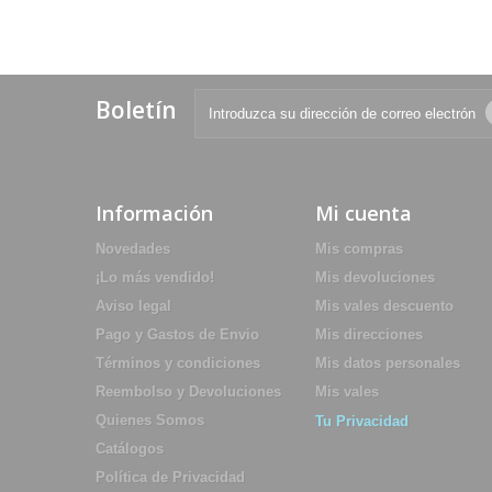
Boletín
Información
Mi cuenta
Novedades
Mis compras
¡Lo más vendido!
Mis devoluciones
Aviso legal
Mis vales descuento
Pago y Gastos de Envio
Mis direcciones
Términos y condiciones
Mis datos personales
Reembolso y Devoluciones
Mis vales
Quienes Somos
Tu Privacidad
Catálogos
Política de Privacidad