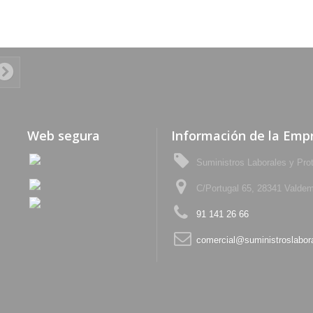
Web segura
Información de la Emp
Suministros Laborales y Pro
C/Portugal 65, 28341 Valdem
91 141 26 66
comercial@suministroslabor