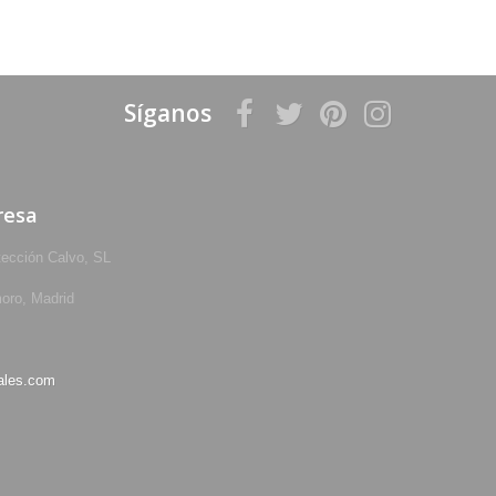
Síganos
resa
tección Calvo, SL
oro, Madrid
ales.com