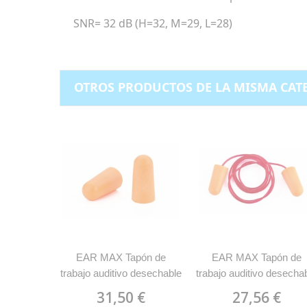
SNR= 32 dB (H=32, M=29, L=28)
OTROS PRODUCTOS DE LA MISMA CAT
EAR MAX Tapón de
EAR MAX Tapón de
trabajo auditivo desechable
trabajo auditivo desecha
MARCA 1988 TD
con cordón MARCA
31,50 €
27,56 €
1988TDCN