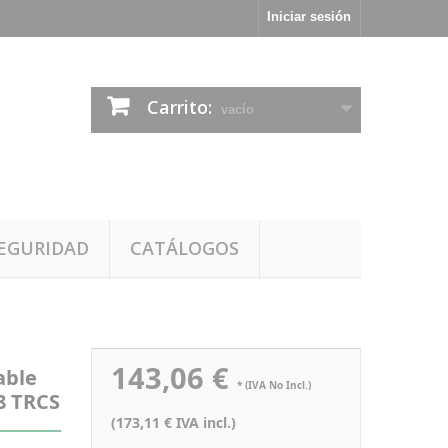
Iniciar sesión
Carrito:
vacío
EGURIDAD
CATÁLOGOS
143,06 €
able
* (IVA No Incl.)
8 TRCS
(173,11 € IVA incl.)