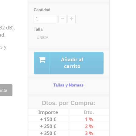
Cantidad
32 dB),
Talla
ad.
ÚNICA
s y
Añadir al
carrito
Tallas y Normas
unta
Dtos. por Compra:
Importe
Dto.
+ 150 €
1 %
+ 250 €
2 %
+ 350 €
3 %