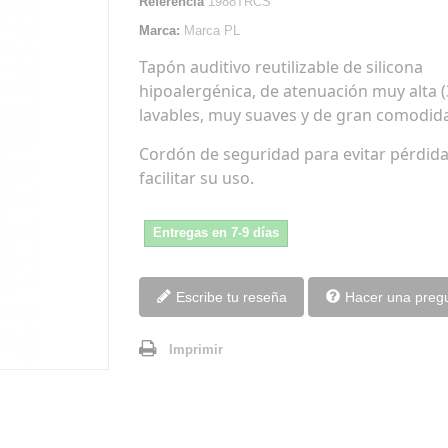
Referencia
1988TRCS
Marca:
Marca PL
Tapón auditivo reutilizable de silicona
hipoalergénica, de atenuación muy alta (
lavables, muy suaves y de gran comodid
Cordón de seguridad para evitar pérdida
facilitar su uso.
Entregas en 7-9 días
Escribe tu reseña
Hacer una preg
Imprimir